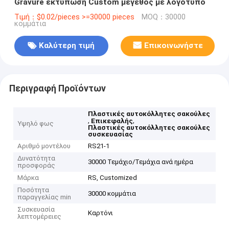
Gravure εκτύπωση Custom μέγεθος με λογότυπο
Τιμή：$0.02/pieces >=30000 pieces
MOQ：30000
κομμάτια
Καλύτερη τιμή
Επικοινωνήστε
Περιγραφή Προϊόντων
Πλαστικές αυτοκόλλητες σακούλες
,
,
Επικεφαλής
Υψηλό φως
Πλαστικές αυτοκόλλητες σακούλες
συσκευασίας
Αριθμό μοντέλου
RS21-1
Δυνατότητα
30000 Τεμάχιο/Τεμάχια ανά ημέρα
προσφοράς
Μάρκα
RS, Customized
Ποσότητα
30000 κομμάτια
παραγγελίας min
Συσκευασία
Καρτόνι
λεπτομέρειες