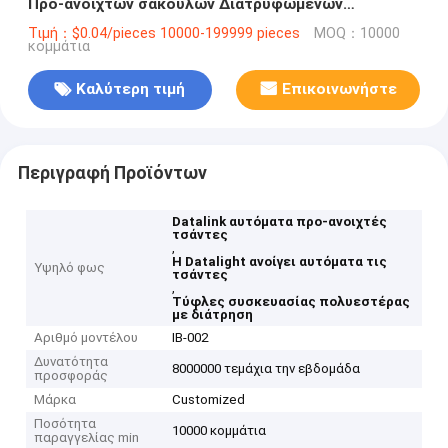
Προ-ανοιχτών σακουλών Διατρυφωμένων
Πολυεπισκευαστικών σακουλών
Τιμή：$0.04/pieces 10000-199999 pieces
MOQ：10000
κομμάτια
Καλύτερη τιμή
Επικοινωνήστε
Περιγραφή Προϊόντων
Datalink αυτόματα προ-ανοιχτές
τσάντες
,
Η Datalight ανοίγει αυτόματα τις
Υψηλό φως
τσάντες
,
Τύφλες συσκευασίας πολυεστέρας
με διάτρηση
Αριθμό μοντέλου
ΙΒ-002
Δυνατότητα
8000000 τεμάχια την εβδομάδα
προσφοράς
Μάρκα
Customized
Ποσότητα
10000 κομμάτια
παραγγελίας min