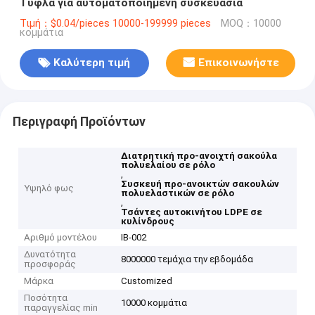
Τύφλα για αυτοματοποιημένη συσκευασία
Τιμή：$0.04/pieces 10000-199999 pieces
MOQ：10000
κομμάτια
Καλύτερη τιμή
Επικοινωνήστε
Περιγραφή Προϊόντων
Διατρητική προ-ανοιχτή σακούλα
πολυελαίου σε ρόλο
,
Συσκευή προ-ανοικτών σακουλών
Υψηλό φως
πολυελαστικών σε ρόλο
,
Τσάντες αυτοκινήτου LDPE σε
κυλίνδρους
Αριθμό μοντέλου
ΙΒ-002
Δυνατότητα
8000000 τεμάχια την εβδομάδα
προσφοράς
Μάρκα
Customized
Ποσότητα
10000 κομμάτια
παραγγελίας min