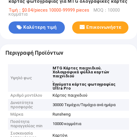
κάρτας φωτογραφίας για MTG ολογραφικές κάρτες
Τιμή：$0.04/pieces 10000-99999 pieces
MOQ：10000
κομμάτια
Καλύτερη τιμή
Επικοινωνήστε
Περιγραφή Προϊόντων
,
MTG Κάρτες παιχνιδιού
Χολογραφικά φύλλα καρτών
παιχνιδιού
Υψηλό φως
,
Εγγύματα κάρτας φωτογραφίας
Ultra Pro
Αριθμό μοντέλου
Κάρτες παιχνιδιού
Δυνατότητα
30000 Τεμάχιο/Τεμάχια ανά ημέρα
προσφοράς
Μάρκα
Runsheng
Ποσότητα
10000 κομμάτια
παραγγελίας min
Συσκευασία
Καρτόνι