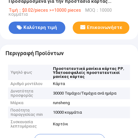
Προσαρμοσμένα για την προστασία κάρτας
παιχνιδιών μνήμης
Τιμή：$0.02/pieces >=10000 pieces
MOQ：10000
κομμάτια
Καλύτερη τιμή
Επικοινωνήστε
Περιγραφή Προϊόντων
,
Προστατευτικά μανίκια κάρτας PP
Υψηλό φως
Υδατοασφαλείς προστατευτικοί
μανίκες κάρτας
Αριθμό μοντέλου
Κάρτα
Δυνατότητα
30000 Τεμάχιο/Τεμάχια ανά ημέρα
προσφοράς
Μάρκα
runsheng
Ποσότητα
10000 κομμάτια
παραγγελίας min
Συσκευασία
Καρτόνι
λεπτομέρειες