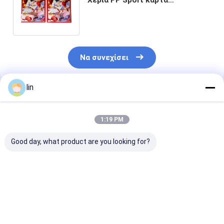
επιχειρηματικής κάρτας Χεριά
εξατομικευμένο
Να συνεχίσει
lin
Συνιστώμενα Προϊόντα
1:19 PM
Good day, what product are you looking for?
Πρωταθλήτρια
Προσαρμοσμένα
Εργοστασιακά
Τέχνη Τυπωμένα
Ολογραφικά Λέιζερ
Προσαρμοσμέ
Κάρτες για TCG
Ματ Φινίρισμα
Τυπωμένα Μαν
MTG Custom Anime
Προστατευτικά
Καρτών Τέχνης