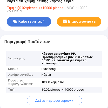
κάρτα επιχειρηματικής κάρτας Χεριά
εξατομικευμένο
Τιμή：$0.02/pieces >=10000 pieces
MOQ：10000
κομμάτια
Καλύτερη τιμή
Επικοινωνήστε
Περιγραφή Προϊόντων
,
Κάρτες με μανίκια PP
,
Προσαρμοσμένα μανίκια καρτών
Υψηλό φως
66x91 Κεφαλάκια για κάρτες
επίσκεψης
Μάρκα
Runsheng
Αριθμό μοντέλου
Κάρτα
Ποσότητα
10000 κομμάτια
παραγγελίας min
Τιμή
$0.02/pieces >=10000 pieces
Δείτε περισσότερων