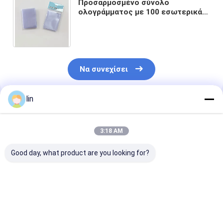
Προσαρμοσμένο σύνολο
ολογράμματος με 100 εσωτερικά
μανίκια για την προστασία και την
αποθήκευση καρτών παιχνιδιού
Να συνεχίσει
lin
Συνιστώμενα Προϊόντα
3:18 AM
Good day, what product are you looking for?
Πρωταθλήτρια
Προσαρμοσμένα
Εργοστασιακά
Τέχνη Τυπωμένα
Ολογραφικά Λέιζερ
Προσαρμοσμέ