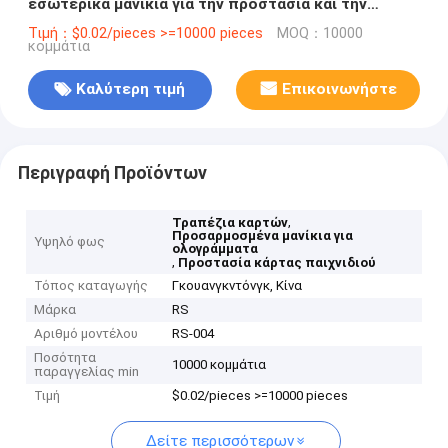
εσωτερικά μανίκια για την προστασία και την
αποθήκευση καρτών παιχνιδιού
Τιμή：$0.02/pieces >=10000 pieces
MOQ：10000
κομμάτια
Καλύτερη τιμή
Επικοινωνήστε
Περιγραφή Προϊόντων
,
Τραπέζια καρτών
Προσαρμοσμένα μανίκια για
Υψηλό φως
ολογράμματα
,
Προστασία κάρτας παιχνιδιού
Τόπος καταγωγής
Γκουανγκντόνγκ, Κίνα
Μάρκα
RS
Αριθμό μοντέλου
RS-004
Ποσότητα
10000 κομμάτια
παραγγελίας min
Τιμή
$0.02/pieces >=10000 pieces
Δείτε περισσότερων