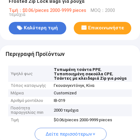
Frosted Zip Lock Bags για ρούχα
Τιμή：$0.06/pieces 2000-9999 pieces
MOQ：2000
τεμάχια
Καλύτερη τιμή
Επικοινωνήστε
Περιγραφή Προϊόντων
,
Τυπωμένη τσάντα PPE
Υψηλό φως
,
Τυποποιημένη σακούλα CPE
Τσάντες με κλειδαριά Zip για ρούχα
Τόπος καταγωγής
Γκουανγκντόνγκ, Κίνα
Μάρκα
Customized
Αριθμό μοντέλου
ΙΒ-019
Ποσότητα
2000 τεμάχια
παραγγελίας min
Τιμή
$0.06/pieces 2000-9999 pieces
Δείτε περισσότερων