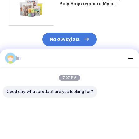
Poly Bags υγρασία Mylar
Frosted Zip Lock Bags για
ρούχα
Να συνεχίσει
lin
Συνιστώμενα Προϊόντα
7:07 PM
Good day, what product are you looking for?
PET / VMPET / CPP
Προσαρμοσμένη
Σφραγίδα φερ
Zipper Printed Poly
LDPE παγωμένη
Τυπωμένο Pol
Bag για μπικίνι /
συσκευασία
Στάσου Πορτ