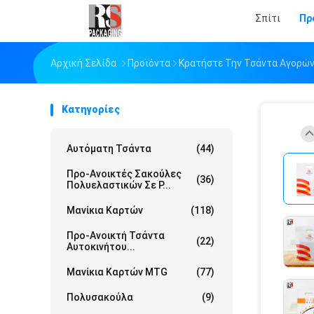
Σπίτι
Πρ
Αρχική Σελίδα
Προϊόντα
Κρατήστε Την Τσάντα Αγορών
Κατηγορίες
Αυτόματη Τσάντα
(44)
Προ-Ανοικτές Σακούλες
(36)
Πολυελαστικών Σε Ρ...
Μανίκια Καρτών
(118)
Προ-Ανοικτή Τσάντα
(22)
Αυτοκινήτου...
Μανίκια Καρτών MTG
(77)
Πολυσακούλα
(9)