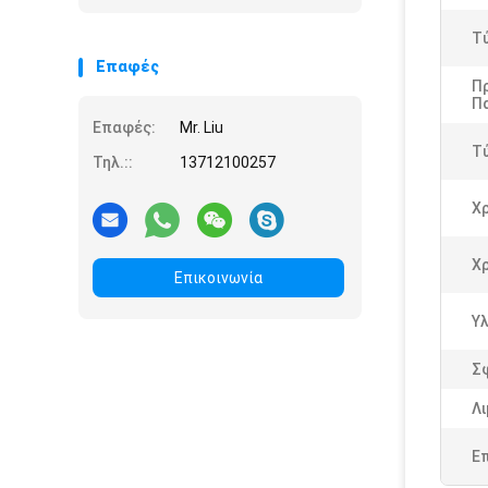
Τ
Επαφές
Π
Π
Επαφές:
Mr. Liu
Τ
Τηλ.::
13712100257
Χ
Χ
Επικοινωνία
Υλ
Σ
Λι
Ε