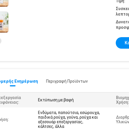
Τιμή:
Συσκε
λεπτομ
Δυνατ
προσφ
Κ
μερής Ενημέρωση
Περιγραφή Προϊόντων
πεξεργασία
Βιομηχ
Εκτύπωση με βαφή
ιφάνειας:
Χρήση
Ενδύματα, παπούτσια, εσώρουχα,
παιδικά ρούχα, γούνα, ρούχα και
Διαρθ
ρήση:
αξεσουάρ επεξεργασίας,
Υλικών
κάλτσες, άλλα