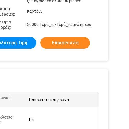
$0.05/pieces >=30000 pieces
υασία
Καρτόνι
έρειες:
ότητα
30000 Τεμάχιο/Τεμάχια ανά ημέρα
οράς:
αλύτερη Τιμή
Επικοινωνία
ανική
Παπούτσια και ρούχα
:
ρώσεις
ΠΕ
: