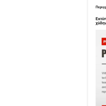
Περιγ
Εκτύπ
χύδη