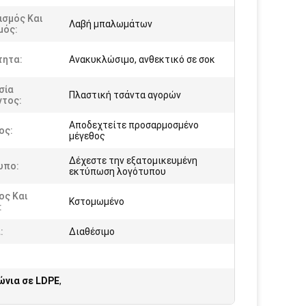
ισμός Και
Λαβή μπαλωμάτων
μός:
τητα:
Ανακυκλώσιμο, ανθεκτικό σε σοκ
σία
Πλαστική τσάντα αγορών
ντος:
Αποδεχτείτε προσαρμοσμένο
ος:
μέγεθος
Δέχεστε την εξατομικευμένη
υπο:
εκτύπωση λογότυπου
ος Και
Κστομωμένο
:
:
Διαθέσιμο
ώνια σε LDPE
,