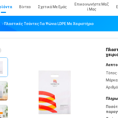
Επικοινωνήστε Μαζ
οϊόντα
Βίντεο
Σχετικά Με Εμάς
Ί Μας
.
Πλαστικές Τσάντες Για Ψώνια LDPE Με Χειριστήριο
Πλαστ
χειρι
Λεπτο
Τόπος 
Μάρκα
Αριθμό
Πληρω
Ποσότ
παραγγ