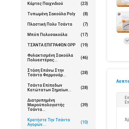
Κάρτες Παιχνιδιού
(23)
Τυπωμένη Σακούλα Poly
(8)
Πλαστική Πολυ Τσάντα
(7)
Μπόπ Πολυσακούλα
(17)
ΤΣΆΝΤΑ ΕΠΙΓΡΑΦΏΝ OPP
(19)
Φυλακτισμένη Σακούλα
(46)
Πολυεστέρας...
Στάση Επάνω Στην
(28)
Τσάντα Φερμουάρ...
Λεπτο
Τσάντα Επίπεδων
(28)
Κατώτατων Σημείων...
Ε
Διατρυπημένη
Επ
Μικροϋπολογιστής
(39)
Τσάντα...
Χ
Κρατήστε Την Τσάντα
(10)
Αγορών....