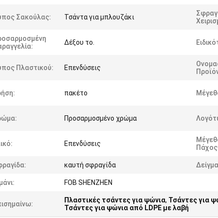
Σφραγ
ύπος Σακούλας:
Τσάντα για μπλουζάκι
Χειρισ
ροσαρμοσμένη
Δέξου το.
Ειδικό
αραγγελία:
Ονομα
ύπος Πλαστικού:
Επενδύσεις
Προϊό
ρήση:
πακέτο
Μέγεθ
ρώμα:
Προσαρμοσμένο χρώμα
Λογότ
Μέγεθ
ικό:
Επενδύσεις
Πάχος
φραγίδα:
καυτή σφραγίδα
Δείγμα
μάνι:
FOB SHENZHEN
Πλαστικές τσάντες για ψώνια
,
Τσάντες για ψ
πισημαίνω:
Τσάντες για ψώνια από LDPE με λαβή