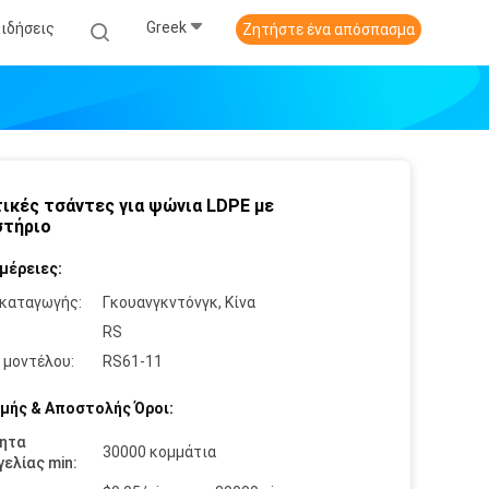
Greek
Ειδήσεις
Ζητήστε ένα απόσπασμα
ικές τσάντες για ψώνια LDPE με
στήριο
μέρειες:
καταγωγής:
Γκουανγκντόνγκ, Κίνα
:
RS
 μοντέλου:
RS61-11
μής & Αποστολής Όροι:
ητα
30000 κομμάτια
ελίας min: