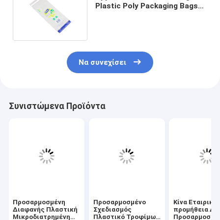
Plastic Poly Packaging Bags
για ψωμί φρούτα λαχανικά
Να συνεχίσει
Συνιστώμενα Προϊόντα
Προσαρμοσμένη
Προσαρμοσμένο
Κίνα Εταιρική
Διαφανής Πλαστική
Σχεδιασμός
προμήθεια Δέ
Μικροδιατρημένη
Πλαστικό Τροφίμων
Προσαρμοσμέ