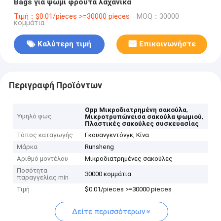
Bags για ψωμί φρούτα λαχανικά
Τιμή：$0.01/pieces >=30000 pieces
MOQ：30000
κομμάτια
Καλύτερη τιμή
Επικοινωνήστε
Περιγραφή Προϊόντων
,
Opp Μικροδιατρημένη σακούλα
Υψηλό φως
,
Μικροτρυπώνεισα σακούλα ψωμιού
Πλαστικές σακούλες συσκευασίας
Τόπος καταγωγής
Γκουανγκντόνγκ, Κίνα
Μάρκα
Runsheng
Αριθμό μοντέλου
Μικροδιατρημένες σακούλες
Ποσότητα
30000 κομμάτια
παραγγελίας min
Τιμή
$0.01/pieces >=30000 pieces
Δείτε περισσότερων