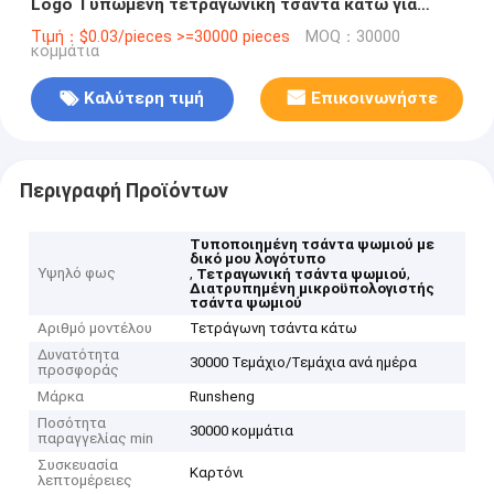
Logo Τυπωμένη τετραγωνική τσάντα κάτω για
συσκευασία αρτοποιίας
Τιμή：$0.03/pieces >=30000 pieces
MOQ：30000
κομμάτια
Καλύτερη τιμή
Επικοινωνήστε
Περιγραφή Προϊόντων
Τυποποιημένη τσάντα ψωμιού με
δικό μου λογότυπο
Υψηλό φως
,
,
Τετραγωνική τσάντα ψωμιού
Διατρυπημένη μικροϋπολογιστής
τσάντα ψωμιού
Αριθμό μοντέλου
Τετράγωνη τσάντα κάτω
Δυνατότητα
30000 Τεμάχιο/Τεμάχια ανά ημέρα
προσφοράς
Μάρκα
Runsheng
Ποσότητα
30000 κομμάτια
παραγγελίας min
Συσκευασία
Καρτόνι
λεπτομέρειες