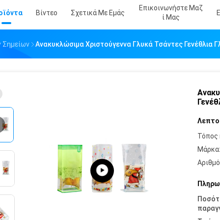
Επικοινωνήστε Μαζ
οϊόντα
Βίντεο
Σχετικά Με Εμάς
Ί Μας
 Σημείων
Ανακυκλώσιμα Χριστούγεννα Γλυκά Τσάντες Γενέθλια 
Ανακυ
Γενέθ
Λεπτο
Τόπος 
Μάρκα
Αριθμό
Πληρω
Ποσότ
παραγγ