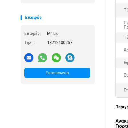
Τ
Επαφές
Π
Π
Επαφές:
Mr. Liu
Τ
Τηλ.::
13712100257
Χ
Ε
Επικοινωνία
Σ
Ε
Περιγ
Ανακυ
Γιορτ