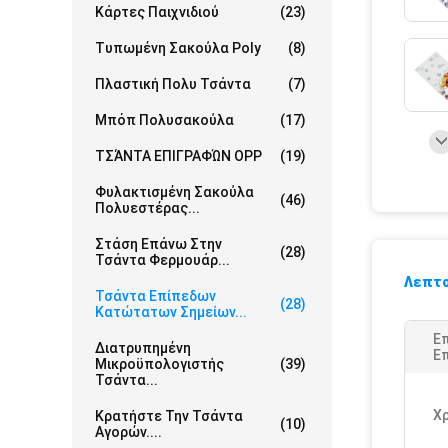
Κάρτες Παιχνιδιού
(23)
Τυπωμένη Σακούλα Poly
(8)
Πλαστική Πολυ Τσάντα
(7)
Μπόπ Πολυσακούλα
(17)
ΤΣΆΝΤΑ ΕΠΙΓΡΑΦΏΝ OPP
(19)
Φυλακτισμένη Σακούλα
(46)
Πολυεστέρας...
Στάση Επάνω Στην
(28)
Τσάντα Φερμουάρ...
Λεπτο
Τσάντα Επίπεδων
(28)
Κατώτατων Σημείων...
Ε
Διατρυπημένη
Επ
Μικροϋπολογιστής
(39)
Τσάντα...
Χ
Κρατήστε Την Τσάντα
(10)
Αγορών....