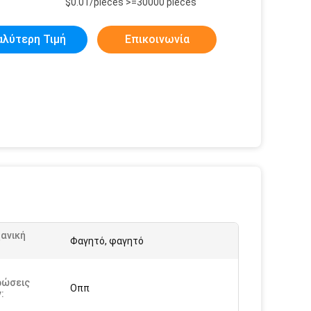
$0.01/pieces >=30000 pieces
αλύτερη Τιμή
Επικοινωνία
ανική
Φαγητό, φαγητό
:
ρώσεις
Οππ
: