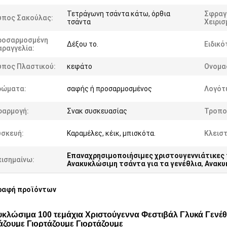
Τετράγωνη τσάντα κάτω, όρθια
Σφραγ
ύπος Σακούλας:
τσάντα
Χειρισ
ροσαρμοσμένη
Δέξου το.
Ειδικό
αραγγελία:
ύπος Πλαστικού:
κεφάτο
Ονομα
ρώματα:
σαφής ή προσαρμοσμένος
Λογότ
φαρμογή:
Σνακ συσκευασίας
Τροπο
υσκευή:
Καραμέλες, κέικ, μπισκότα.
Κλειστ
Επαναχρησιμοποιήσιμες χριστουγεννιάτικες 
πισημαίνω:
Ανακυκλώσιμη τσάντα για τα γενέθλια
,
Ανακυ
ραφή προϊόντων
κλώσιμα 100 τεμάχια Χριστούγεννα Φεστιβάλ Γλυκά Γενέθ
άζουμε Γιορτάζουμε Γιορτάζουμε