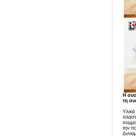
Η συσ
τη συ
Υλικά
πλαστ
συμμο
την π
Δυναμ