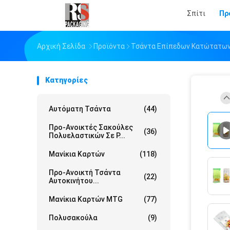
Σπίτι
Πρ
Αρχική Σελίδα
Προϊόντα
Τσάντα Επίπεδων Κατώτατων
Κατηγορίες
Αυτόματη Τσάντα
(44)
Προ-Ανοικτές Σακούλες
(36)
Πολυελαστικών Σε Ρ...
Μανίκια Καρτών
(118)
Προ-Ανοικτή Τσάντα
(22)
Αυτοκινήτου...
Μανίκια Καρτών MTG
(77)
Πολυσακούλα
(9)