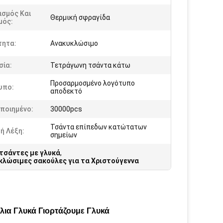
ισμός Και
Θερμική σφραγίδα
μός:
τητα:
Ανακυκλώσιμο
σία:
Τετράγωνη τσάντα κάτω
Προσαρμοσμένο λογότυπο
υπο:
αποδεκτό
ποιημένο:
30000pcs
Τσάντα επίπεδων κατώτατων
ή Λέξη:
σημείων
τσάντες με γλυκά
,
κλώσιμες σακούλες για τα Χριστούγεννα
λια Γλυκά Γιορτάζουμε Γλυκά