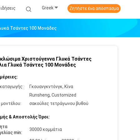
Greek
Ειδήσεις
Ζητήστε ένα απόσπασμα
Γλυκά Τσάντες 100 Μονάδες
κλώσιμα Χριστούγεννα Γλυκά Τσάντες
λια Γλυκά Τσάντες 100 Μονάδες
μέρειες:
καταγωγής:
Γκουανγκντόνγκ, Κίνα
:
Runsheng, Customized
 μοντέλου:
σακούλες τετράγωνου βυθού
μής & Αποστολής Όροι:
ητα
30000 κομμάτια
ελίας min: