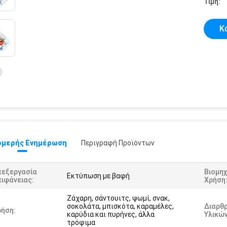
Τιμή:
Κ
μερής Ενημέρωση
Περιγραφή Προϊόντων
πεξεργασία
Βιομηχ
Εκτύπωση με βαφή
ιφάνειας:
Χρήση
Ζάχαρη, σάντουιτς, ψωμί, σνακ,
σοκολάτα, μπισκότα, καραμέλες,
Διαρθ
ρήση:
καρύδια και πυρήνες, άλλα
Υλικών
τρόφιμα