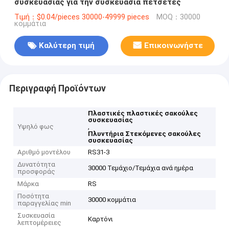
συσκευασίας για την συσκευασία πετσέτες
Τιμή：$0.04/pieces 30000-49999 pieces
MOQ：30000
κομμάτια
Καλύτερη τιμή
Επικοινωνήστε
Περιγραφή Προϊόντων
Πλαστικές πλαστικές σακούλες
συσκευασίας
Υψηλό φως
,
Πλυντήρια Στεκόμενες σακούλες
συσκευασίας
Αριθμό μοντέλου
RS31-3
Δυνατότητα
30000 Τεμάχιο/Τεμάχια ανά ημέρα
προσφοράς
Μάρκα
RS
Ποσότητα
30000 κομμάτια
παραγγελίας min
Συσκευασία
Καρτόνι
λεπτομέρειες