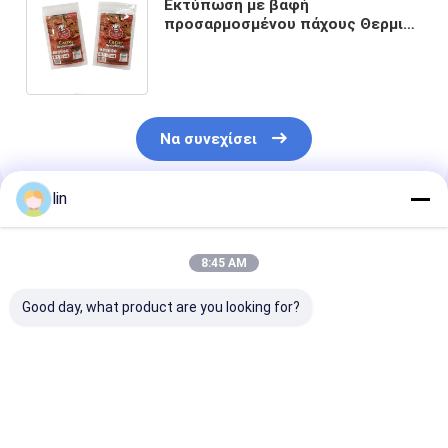
Εκτύπωση με βαφή
προσαρμοσμένου πάχους Θερμικά
σφραγιστές παγωμένες
συσκευασίες βιολογικών
τροφίμων
Να συνεχίσει
lin
Συνιστώμενα Προϊόντα
8:45 AM
Good day, what product are you looking for?
Προσαρμοσμένη
Ελαιόλαδο PET / PE
Σώμα από πυκ
παραγγελία Οκτώ
Προσαρμοσμένο
αλουμινένιο 