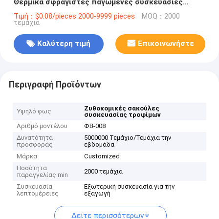
Θερμικά σφραγιστές παγωμένες συσκευασίες
βιολογικών τροφίμων
Τιμή：$0.08/pieces 2000-9999 pieces
MOQ：2000
τεμάχια
Καλύτερη τιμή
Επικοινωνήστε
Περιγραφή Προϊόντων
Ζυθοκομικές σακούλες
Υψηλό φως
συσκευασίας τροφίμων
Αριθμό μοντέλου
ΦΒ-008
Δυνατότητα
5000000 Τεμάχιο/Τεμάχια την
προσφοράς
εβδομάδα
Μάρκα
Customized
Ποσότητα
2000 τεμάχια
παραγγελίας min
Συσκευασία
Εξωτερική συσκευασία για την
λεπτομέρειες
εξαγωγή
Δείτε περισσότερων