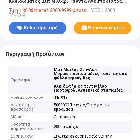
Κλειδώματος Ζιπ Μυλάρι Τσάντα Ανεμπόδιστος
Παιδιού
Τιμή：$0.08/pieces 2000-9999 pieces
MOQ：2000
τεμάχια
Καλύτερη τιμή
Επικοινωνήστε
Περιγραφή Προϊόντων
,
Ματ Μάιλαρ Ζιπ-Λοκ
Μυρωστικοποιημένες τσάντες από
φύλλο σφραγίδας
Υψηλό φως
,
Κλειδωτήριος τζιπ Μίλαρ
Πορτοφόλι Ανθεκτικό στα παιδιά
Αριθμό μοντέλου
ΦΒ-018
Δυνατότητα
5000000 Τεμάχιο/Τεμάχια την
προσφοράς
εβδομάδα
Μάρκα
Customized
Ποσότητα
2000 τεμάχια
παραγγελίας min
Συσκευασία
Εξωτερική συσκευασία για την