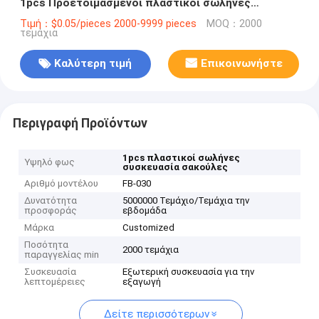
1pcs Προετοιμασμένοι πλαστικοί σωλήνες
συσκευασία σακούλες
Τιμή：$0.05/pieces 2000-9999 pieces
MOQ：2000
τεμάχια
Καλύτερη τιμή
Επικοινωνήστε
Περιγραφή Προϊόντων
1pcs πλαστικοί σωλήνες
Υψηλό φως
συσκευασία σακούλες
Αριθμό μοντέλου
FB-030
Δυνατότητα
5000000 Τεμάχιο/Τεμάχια την
προσφοράς
εβδομάδα
Μάρκα
Customized
Ποσότητα
2000 τεμάχια
παραγγελίας min
Συσκευασία
Εξωτερική συσκευασία για την
λεπτομέρειες
εξαγωγή
Δείτε περισσότερων