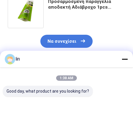
Προσαρμοσμένη παραγγελία
αποδεκτή Αδιάβροχο 1pcs
Προετοιμασμένοι πλαστικοί
σωλήνες συσκευασία σακούλες
Να συνεχίσει
lin
Συνιστώμενα Προϊόντα
1:38 AM
Good day, what product are you looking for?
Προσαρμοσμένη
Ελαιόλαδο PET / PE
Σώμα από πυκ
παραγγελία Οκτώ
Προσαρμοσμένο
αλουμινένιο 