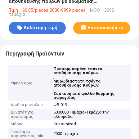
αποθήκευσης πούρων με αρωματική
θερμοσφραγίδα
Τιμή：$0.05/pieces 2000-9999 pieces
MOQ：2000
τεμάχια
Καλύτερη τιμή
Επικοινωνήστε
Περιγραφή Προϊόντων
Προσαρμοσμένη τσάντα
αποθήκευσης πούρων
,
Μυρωδιάστατη τσάντα
Υψηλό φως
αποθήκευσης πούρων
,
Συσκευή από φύλλο θερμικής
σφραγίδας
Αριθμό μοντέλου
ΦΒ-019
Δυνατότητα
5000000 Τεμάχιο/Τεμάχια την
προσφοράς
εβδομάδα
Μάρκα
Customized
Ποσότητα
2000 τεμάχια
παραγγελίας min