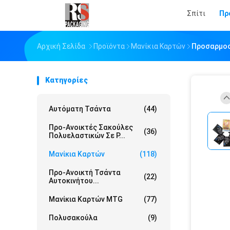
Σπίτι
Πρ
Αρχική Σελίδα
Προϊόντα
Μανίκια Καρτών
Προσαρμοσμ
Κατηγορίες
Αυτόματη Τσάντα
(44)
Προ-Ανοικτές Σακούλες
(36)
Πολυελαστικών Σε Ρ...
Μανίκια Καρτών
(118)
Προ-Ανοικτή Τσάντα
(22)
Αυτοκινήτου...
Μανίκια Καρτών MTG
(77)
Πολυσακούλα
(9)