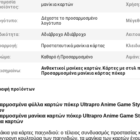
νομασία
μανίκια καρτών
Χρήση
ροϊόντος:
Δέχεστε το προσαρμοσμένο
ογότυπο:
Μέγεθ
λογότυπο
δικότητα:
Αδιάβροχο Αδιάβροχο
Λειτου
φαρμογή:
Προστατευτικά μανίκια κάρτας
Κλειδι
ρώμα:
Καθαρό ή Προσαρμοσμένο
Λιμάνι:
Ανθεκτικοί μανίκες καρτών
,
Κάρτες με στυλ π
πισημαίνω:
Προσαρμοσμένα μανίκια κάρτας πόκερ
ραφή προϊόντων
ρμοσμένα φύλλα καρτών πόκερ Ultrapro Anime Game Styl
ών
ρμοσμένα μανίκια καρτών πόκερ Ultrapro Anime Game Sty
ια καρτών
άκια για κάρτες παιχνιδιού: ο τέλειος συνδυασμός προστασίας 
ύγχρονη κουλτούρα των παιχνιδιών, τα μανίκια των καρτών έχου