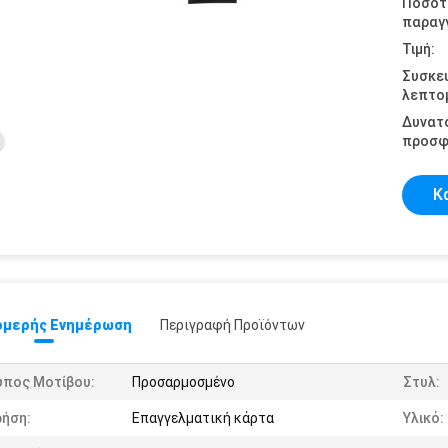
Ποσότ
παραγγ
Τιμή:
Συσκε
λεπτομ
Δυνατ
προσφ
Κ
μερής Ενημέρωση
Περιγραφή Προϊόντων
ύπος Μοτίβου:
Προσαρμοσμένο
Στυλ:
ρήση:
Επαγγελματική κάρτα
Υλικό: