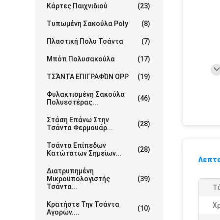
Κάρτες Παιχνιδιού
(23)
Τυπωμένη Σακούλα Poly
(8)
Πλαστική Πολυ Τσάντα
(7)
Μπόπ Πολυσακούλα
(17)
ΤΣΆΝΤΑ ΕΠΙΓΡΑΦΏΝ OPP
(19)
Φυλακτισμένη Σακούλα
(46)
Πολυεστέρας...
Στάση Επάνω Στην
(28)
Τσάντα Φερμουάρ...
Τσάντα Επίπεδων
(28)
Κατώτατων Σημείων...
Λεπτο
Διατρυπημένη
Μικροϋπολογιστής
(39)
Τσάντα...
Τ
Κρατήστε Την Τσάντα
Χ
(10)
Αγορών....