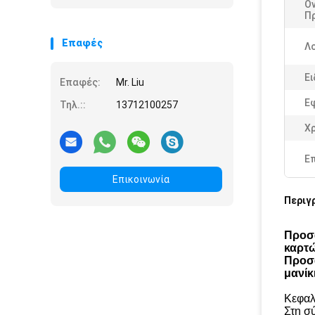
Ο
Π
Επαφές
Λ
Ει
Επαφές:
Mr. Liu
Ε
Τηλ.::
13712100257
Χ
Ε
Επικοινωνία
Περιγ
Προσα
καρτ
Προσα
μανίκ
Κεφαλ
Στη σ