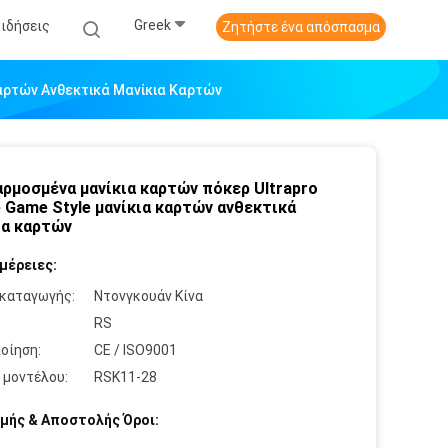
Greek
Ειδήσεις
Ζητήστε ένα απόσπασμα
αρτών Ανθεκτικά Μανίκια Καρτών
ρμοσμένα μανίκια καρτών πόκερ Ultrapro
 Game Style μανίκια καρτών ανθεκτικά
ια καρτών
μέρειες:
καταγωγής:
Ντονγκουάν Κίνα
:
RS
οίηση:
CE / ISO9001
 μοντέλου:
RSK11-28
μής & Αποστολής Όροι: