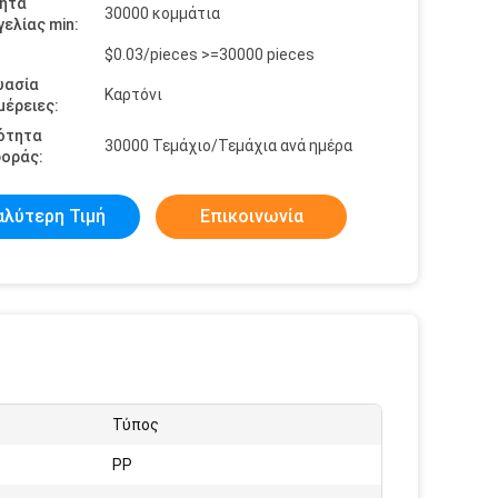
ητα
30000 κομμάτια
ελίας min:
$0.03/pieces >=30000 pieces
υασία
Καρτόνι
έρειες:
ότητα
30000 Τεμάχιο/Τεμάχια ανά ημέρα
οράς:
αλύτερη Τιμή
Επικοινωνία
Τύπος
PP