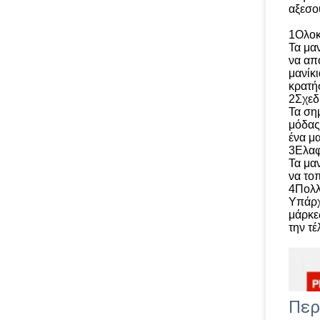
αξεσο
1Ολοκ
Τα μα
να απ
μανίκι
κρατή
2Σχεδ
Τα ση
μόδας
ένα μα
3Ελαφ
Τα μαν
να τοπ
4Πολλ
Υπάρχ
μάρκε
την τέ
Περ