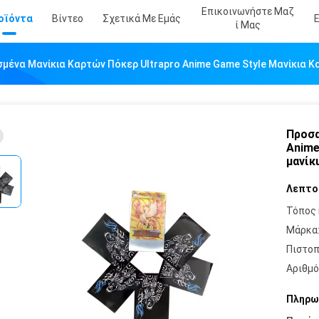
Επικοινωνήστε Μαζ
οϊόντα
Βίντεο
Σχετικά Με Εμάς
Ί Μας
ένα Μανίκια Καρτών Πόκερ Ultrapro Anime Game Style Μανίκια Κ
Προσα
Anime
μανίκ
Λεπτο
Τόπος 
Μάρκα
Πιστοπ
Αριθμό
Πληρω