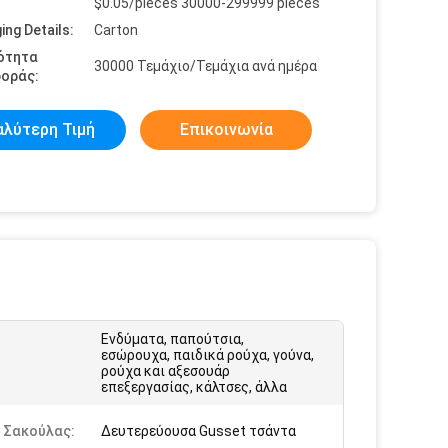
$0.05/pieces 30000-299999 pieces
ing Details:
Carton
ότητα
30000 Τεμάχιο/Τεμάχια ανά ημέρα
οράς:
αλύτερη Τιμή
Επικοινωνία
Ενδύματα, παπούτσια,
εσώρουχα, παιδικά ρούχα, γούνα,
:
ρούχα και αξεσουάρ
επεξεργασίας, κάλτσες, άλλα
 Σακούλας:
Δευτερεύουσα Gusset τσάντα