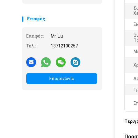
Σ
Χε
Επαφές
Ει
Ο
Επαφές:
Mr. Liu
Π
Τηλ.::
13712100257
Μ
Χ
Επικοινωνία
Δ
Τ
Ε
Περιγ
Προσα