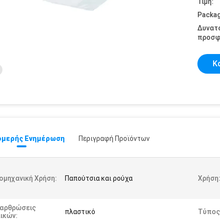
Τιμή:
Packag
Δυνατ
προσφ
Κ
μερής Ενημέρωση
Περιγραφή Προϊόντων
ομηχανική Χρήση:
Παπούτσια και ρούχα
Χρήση
ιαρθρώσεις
πλαστικό
Τύπος
ικών: