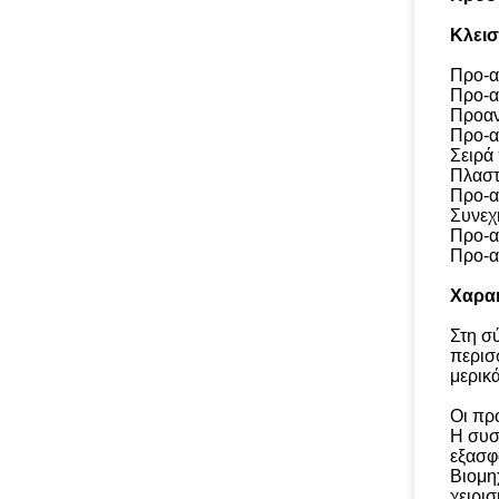
Κλεισ
Προ-α
Προ-α
Προαν
Προ-α
Σειρά
Πλαστ
Προ-α
Συνεχ
Προ-α
Προ-α
Χαρακ
Στη σ
περισ
μερικ
Οι πρ
Η συσ
εξασφ
Βιομη
χειρι