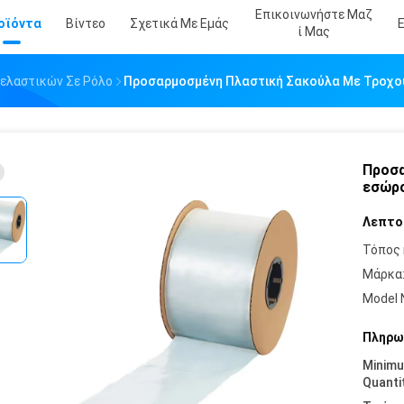
Επικοινωνήστε Μαζ
οϊόντα
Βίντεο
Σχετικά Με Εμάς
Ί Μας
ελαστικών Σε Ρόλο
Προσαρμοσμένη Πλαστική Σακούλα Με Τροχο
Προσα
εσώρ
Λεπτο
Τόπος 
Μάρκα
Model 
Πληρω
Minim
Quanti