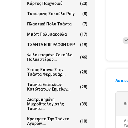
Κάρτες Παιχνιδιού
(23)
Τυπωμένη Σακούλα Poly
(8)
Πλαστική Πολυ Τσάντα
(7)
Μπόπ Πολυσακούλα
(17)
ΤΣΆΝΤΑ ΕΠΙΓΡΑΦΏΝ OPP
(19)
Φυλακτισμένη Σακούλα
(46)
Πολυεστέρας...
Στάση Επάνω Στην
(28)
Τσάντα Φερμουάρ...
Λεπτο
Τσάντα Επίπεδων
(28)
Κατώτατων Σημείων...
Διατρυπημένη
Βι
Μικροϋπολογιστής
(39)
Τσάντα...
Κρατήστε Την Τσάντα
Δ
(10)
Αγορών....
Υλ