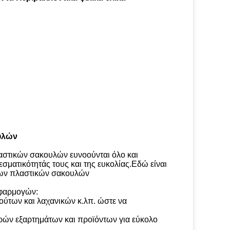
υλών
λαστικών σακουλών ευνοούνται όλο και
εσματικότητάς τους και της ευκολίας.Εδώ είναι
δρων πλαστικών σακουλών
εφαρμογών:
ούτων και λαχανικών κ.λπ. ώστε να
κρών εξαρτημάτων και προϊόντων για εύκολο