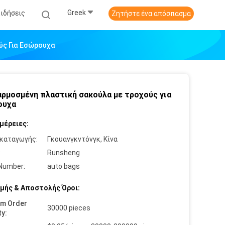
Greek
Ειδήσεις
Ζητήστε ένα απόσπασμα
ύς Για Εσώρουχα
ρμοσμένη πλαστική σακούλα με τροχούς για
ουχα
μέρειες:
καταγωγής:
Γκουανγκντόνγκ, Κίνα
:
Runsheng
Number:
auto bags
μής & Αποστολής Όροι:
um Order
30000 pieces
ty: