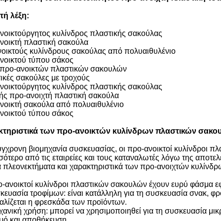
τή λέξη:
νοικτούργητος κυλίνδρος πλαστικής σακούλας
νοικτή πλαστική σακούλα
οικτούς κυλίνδρους σακούλας από πολυαιθυλένιο
νοικτού τύπου σάκος
 προ-ανοικτών πλαστικών σακουλών
ικές σακούλες με τροχούς
νοικτούργητος κυλίνδρος πλαστικής σακούλας
ής προ-ανοιχτή πλαστική σακούλα
νοικτή σακούλα από πολυαιθυλένιο
νοικτού τύπου σάκος
τηριστικά των προ-ανοικτών κυλίνδρων πλαστικών σακο
ύγχρονη βιομηχανία συσκευασίας, οι προ-ανοικτοί κυλίνδροι π
σότερο από τις εταιρείες και τους καταναλωτές λόγω της αποτελ
ά πλεονεκτήματα και χαρακτηριστικά των προ-ανοιχτών κυλίν
ο-ανοικτοί κυλίνδροι πλαστικών σακουλών έχουν ευρύ φάσμα 
κευασία τροφίμων: είναι κατάλληλη για τη συσκευασία σνακ, φρ
αλίζεται η φρεσκάδα των προϊόντων.
χανική χρήση: μπορεί να χρησιμοποιηθεί για τη συσκευασία μι
σμό και αποθήκευση.