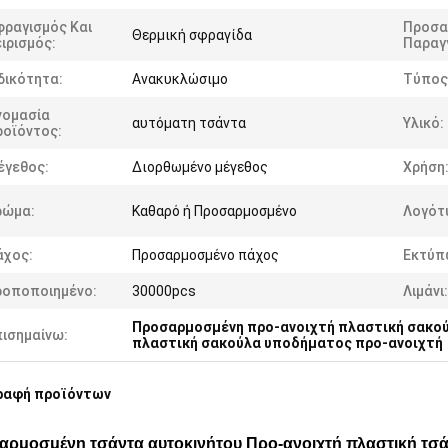
φραγισμός Και
Προσα
Θερμική σφραγίδα
ιρισμός:
Παραγ
δικότητα:
Ανακυκλώσιμο
Τύπος
νομασία
αυτόματη τσάντα
Υλικό:
ροϊόντος:
έγεθος:
Διορθωμένο μέγεθος
Χρήση
ρώμα:
Καθαρό ή Προσαρμοσμένο
Λογότ
άχος:
Προσαρμοσμένο πάχος
Εκτύπ
ροποποιημένο:
30000pcs
Λιμάνι:
Προσαρμοσμένη προ-ανοιχτή πλαστική σακο
πισημαίνω:
πλαστική σακούλα υποδήματος προ-ανοιχτή
ραφή προϊόντων
ρμοσμένη τσάντα αυτοκινήτου Προ-ανοιχτή πλαστική τσάν