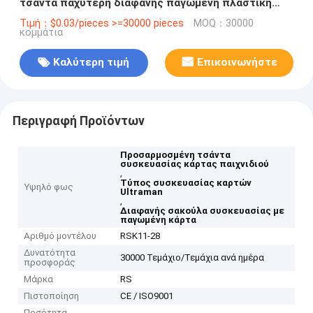
τσάντα παχύτερη διαφανής παγωμένη πλαστική
τσάντα θερμή σφραγίδα Ultraman καρτούν τσάντα
Τιμή：$0.03/pieces >=30000 pieces
MOQ：30000
κομμάτια
Καλύτερη τιμή
Επικοινωνήστε
Περιγραφή Προϊόντων
Προσαρμοσμένη τσάντα
συσκευασίας κάρτας παιχνιδιού
,
Τύπος συσκευασίας καρτών
Υψηλό φως
Ultraman
,
Διαφανής σακούλα συσκευασίας με
παγωμένη κάρτα
Αριθμό μοντέλου
RSK11-28
Δυνατότητα
30000 Τεμάχιο/Τεμάχια ανά ημέρα
προσφοράς
Μάρκα
RS
Πιστοποίηση
CE / ISO9001
Ποσότητα