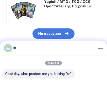
Yugioh / MTG / TCG / CCG
Προστατευτής Παιχνιδιών
Κάρτας Anime Sleeves Dragon
Shield
Να συνεχίσει
lin
Συνιστώμενα Προϊόντα
5:44 AM
Good day, what product are you looking for?
Πρωταθλήτρια
Προσαρμοσμένα
Εργοστασιακά
Τέχνη Τυπωμένα
Ολογραφικά Λέιζερ
Προσαρμοσμέ