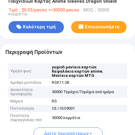
Παιχνιδιών Κάρτας Anime Sleeves Dragon Shield
Τιμή：$0.03/pieces >=30000 pieces
MOQ：30000
κομμάτια
Καλύτερη τιμή
Επικοινωνήστε
Περιγραφή Προϊόντων
,
yugioh μανίκια καρτών
Υψηλό φως
,
Κεφαλάκια καρτών anime
Μανίκια καρτών MTG
Αριθμό μοντέλου
RSK11-28
Δυνατότητα
30000 Τεμάχιο/Τεμάχια ανά ημέρα
προσφοράς
Μάρκα
RS
Πιστοποίηση
CE / ISO9001
Ποσότητα
30000 κομμάτια
παραγγελίας min
Δείτε περισσότερων