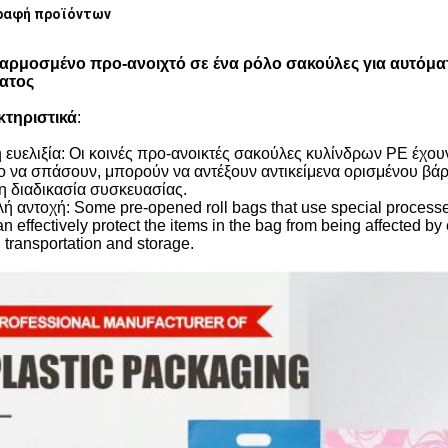
ραφή προϊόντων
ρμοσμένο προ-ανοιχτό σε ένα ρόλο σακούλες για αυτόμα
ατος
τηριστικά
:
ευελιξία: Οι κοινές προ-ανοικτές σακούλες κυλίνδρων PE έχουν 
ο να σπάσουν, μπορούν να αντέξουν αντικείμενα ορισμένου βάρ
τη διαδικασία συσκευασίας.
 αντοχή: Some pre-opened roll bags that use special processes
n effectively protect the items in the bag from being affected b
 transportation and storage.