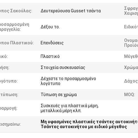
Σφραγ
ύπος Σακούλας:
Δευτερεύουσα Gusset τσάντα
Χειρισ
ροσαρμοσμένη
Δέξου το.
Ειδικό
αραγγελία:
Ονομα
ύπου Πλαστικού:
Επενδύσεις
Προϊό
ικό:
Πλαστικό
Μέγεθ
ρήση:
Στοιχεία συσκευασίας
Χρώμα
Δέχεστε το προσαρμοσμένο
ογότυπο:
Δάχος
λογότυπο
κτύπωση:
Τύπωση σε χρώμα
MOQ:
Συσκευές για πλαστικά μέρη,
φαρμογή:
μεταλλικά μέρη κλπ.
Μη υφασμένες πλαστικές τσάντες αυτοκινήτ
πισημαίνω:
Τσάντες αυτοκινήτου με ειδικό μέγεθος