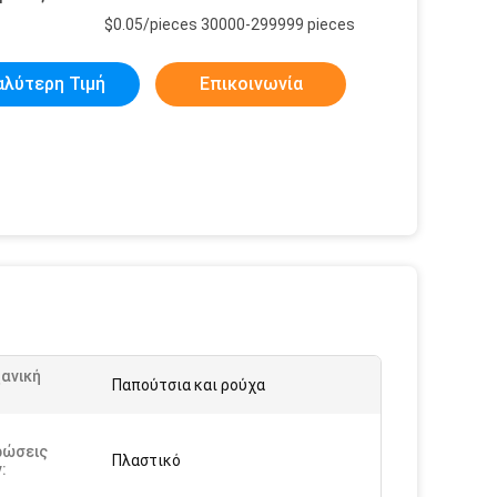
$0.05/pieces 30000-299999 pieces
αλύτερη Τιμή
Επικοινωνία
ανική
Παπούτσια και ρούχα
:
ρώσεις
Πλαστικό
: