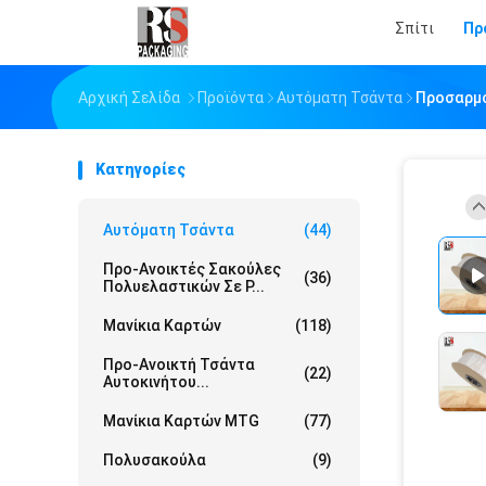
Σπίτι
Πρ
Αρχική Σελίδα
Προϊόντα
Αυτόματη Τσάντα
Προσαρμο
Κατηγορίες
Αυτόματη Τσάντα
(44)
Προ-Ανοικτές Σακούλες
(36)
Πολυελαστικών Σε Ρ...
Μανίκια Καρτών
(118)
Προ-Ανοικτή Τσάντα
(22)
Αυτοκινήτου...
Μανίκια Καρτών MTG
(77)
Πολυσακούλα
(9)