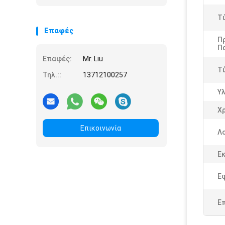
Τ
Επαφές
Π
Π
Επαφές:
Mr. Liu
Τ
Τηλ.::
13712100257
Υλ
Χ
Επικοινωνία
Λ
Ε
Ε
Ε