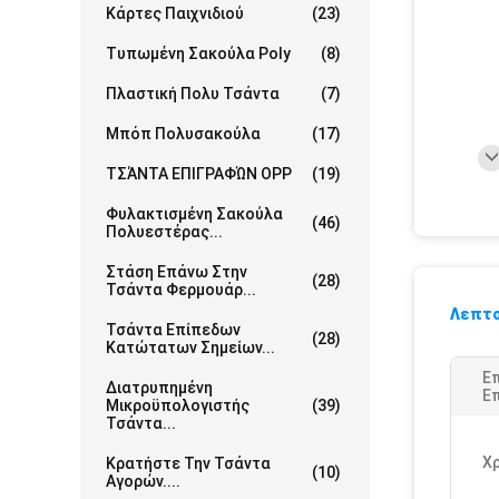
Κάρτες Παιχνιδιού
(23)
Τυπωμένη Σακούλα Poly
(8)
Πλαστική Πολυ Τσάντα
(7)
Μπόπ Πολυσακούλα
(17)
ΤΣΆΝΤΑ ΕΠΙΓΡΑΦΏΝ OPP
(19)
Φυλακτισμένη Σακούλα
(46)
Πολυεστέρας...
Στάση Επάνω Στην
(28)
Τσάντα Φερμουάρ...
Λεπτο
Τσάντα Επίπεδων
(28)
Κατώτατων Σημείων...
Ε
Διατρυπημένη
Επ
Μικροϋπολογιστής
(39)
Τσάντα...
Χ
Κρατήστε Την Τσάντα
(10)
Αγορών....