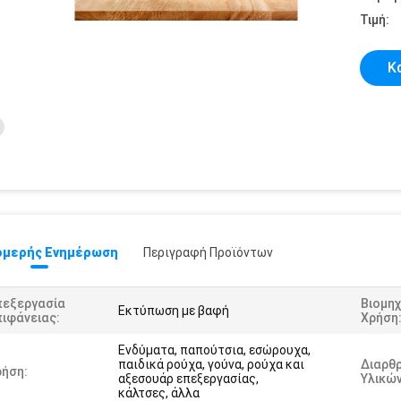
Τιμή:
Κ
μερής Ενημέρωση
Περιγραφή Προϊόντων
πεξεργασία
Βιομηχ
Εκτύπωση με βαφή
ιφάνειας:
Χρήση
Ενδύματα, παπούτσια, εσώρουχα,
παιδικά ρούχα, γούνα, ρούχα και
Διαρθ
ρήση:
αξεσουάρ επεξεργασίας,
Υλικών
κάλτσες, άλλα