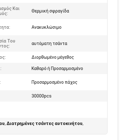
ισμός Και
Θερμική σφραγίδα
μός:
τητα:
Ανακυκλώσιμο
σία Του
αυτόματη τσάντα
ντος:
ος:
Διορθωμένο μέγεθος
:
Καθαρό ή Προσαρμοσμένο
:
Προσαρμοσμένο πάχος
30000pcs
ου
,
Διατρημένες τσάντες αυτοκινήτου
,