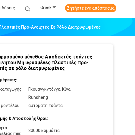
Greek
Ειδήσεις
Ζητήστε ένα απόσπασμα
λαστικές Προ-Ανοιχτές Σε Ρόλο Διατρυφωμένες
ρμοσμένο μέγεθος Αποδεκτές τσάντες
ινήτου Μη υφασμένες πλαστικές προ-
τές σε ρόλο διατρυφωμένες
μέρειες:
καταγωγής:
Γκουανγκντόνγκ, Κίνα
:
Runsheng
 μοντέλου:
αυτόματη τσάντα
μής & Αποστολής Όροι:
ητα
30000 κομμάτια
ελίας min: