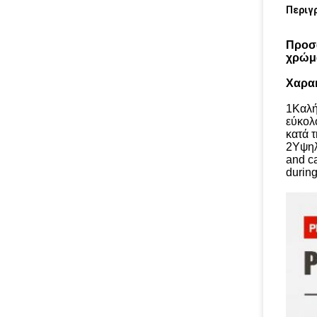
Περιγ
Προσα
χρώμ
Χαρακ
1Καλή 
εύκολ
κατά 
2Υψηλή
and ca
during