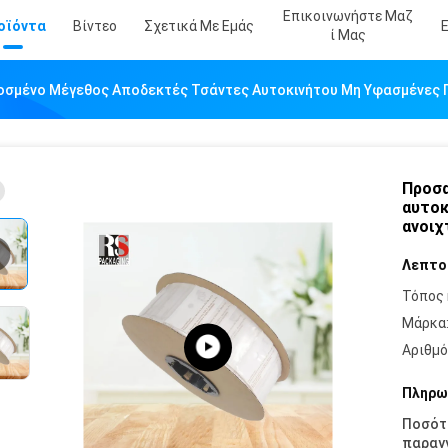
Επικοινωνήστε Μαζ
οϊόντα
Βίντεο
Σχετικά Με Εμάς
Ί Μας
σμένο Μέγεθος Αποδεκτές Τσάντες Αυτοκινήτου Μη Υφασμένες Π
Προσα
αυτοκ
ανοιχ
Λεπτο
Τόπος 
Μάρκα
Αριθμό
Πληρω
Ποσότ
παραγγ