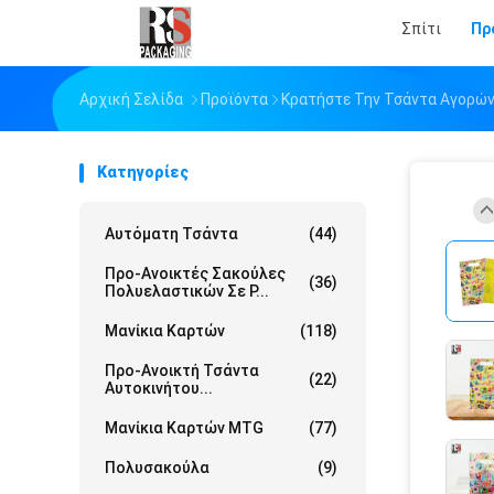
Σπίτι
Πρ
Αρχική Σελίδα
Προϊόντα
Κρατήστε Την Τσάντα Αγορών
Κατηγορίες
Αυτόματη Τσάντα
(44)
Προ-Ανοικτές Σακούλες
(36)
Πολυελαστικών Σε Ρ...
Μανίκια Καρτών
(118)
Προ-Ανοικτή Τσάντα
(22)
Αυτοκινήτου...
Μανίκια Καρτών MTG
(77)
Πολυσακούλα
(9)