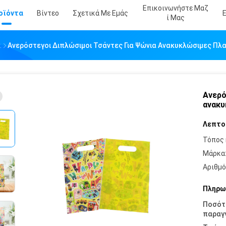
Επικοινωνήστε Μαζ
οϊόντα
Βίντεο
Σχετικά Με Εμάς
Ί Μας
.
Ανερόστεγοι Διπλώσιμοι Τσάντες Για Ψώνια Ανακυκλώσιμες Πλ
Ανερό
ανακυ
Λεπτο
Τόπος 
Μάρκα
Αριθμό
Πληρω
Ποσότ
παραγγ