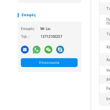
Τ
Επαφές
Π
Π
Επαφές:
Mr. Liu
Τ
Τηλ.::
13712100257
Χ
Χ
Επικοινωνία
Υλ
Δ
Ε
Ε