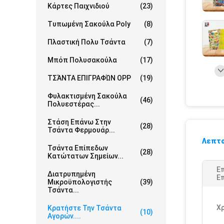
Κάρτες Παιχνιδιού
(23)
Τυπωμένη Σακούλα Poly
(8)
Πλαστική Πολυ Τσάντα
(7)
Μπόπ Πολυσακούλα
(17)
ΤΣΆΝΤΑ ΕΠΙΓΡΑΦΏΝ OPP
(19)
Φυλακτισμένη Σακούλα
(46)
Πολυεστέρας...
Στάση Επάνω Στην
(28)
Τσάντα Φερμουάρ...
Λεπτο
Τσάντα Επίπεδων
(28)
Κατώτατων Σημείων...
Ε
Διατρυπημένη
Επ
Μικροϋπολογιστής
(39)
Τσάντα...
Χ
Κρατήστε Την Τσάντα
(10)
Αγορών....