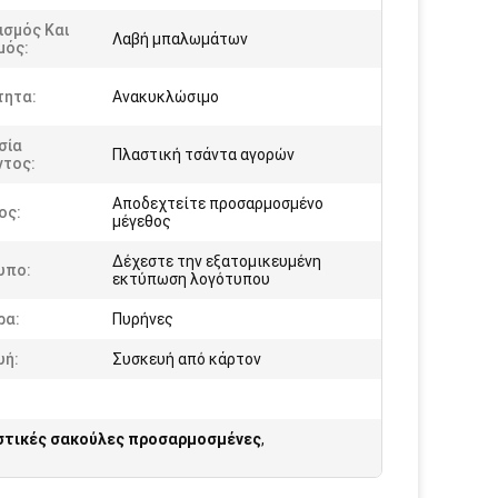
ισμός Και
Λαβή μπαλωμάτων
μός:
τητα:
Ανακυκλώσιμο
σία
Πλαστική τσάντα αγορών
ντος:
Αποδεχτείτε προσαρμοσμένο
ος:
μέγεθος
Δέχεστε την εξατομικευμένη
υπο:
εκτύπωση λογότυπου
ρα:
Πυρήνες
υή:
Συσκευή από κάρτον
τικές σακούλες προσαρμοσμένες
,