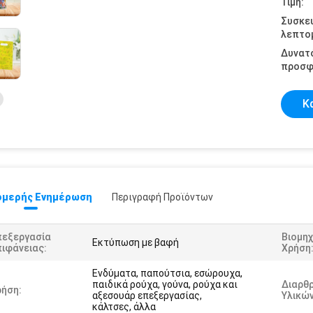
Τιμή:
Συσκε
λεπτομ
Δυνατ
προσφ
Κ
μερής Ενημέρωση
Περιγραφή Προϊόντων
πεξεργασία
Βιομηχ
Εκτύπωση με βαφή
ιφάνειας:
Χρήση
Ενδύματα, παπούτσια, εσώρουχα,
παιδικά ρούχα, γούνα, ρούχα και
Διαρθ
ρήση:
αξεσουάρ επεξεργασίας,
Υλικών
κάλτσες, άλλα