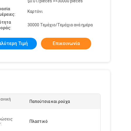
$0.01/pieces >=30000 pieces
υασία
Καρτόνι
έρειες:
ότητα
30000 Τεμάχιο/Τεμάχια ανά ημέρα
οράς:
αλύτερη Τιμή
Επικοινωνία
ανική
Παπούτσια και ρούχα
:
ρώσεις
Πλαστικό
: