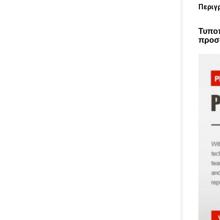
Περιγ
Τυποπ
προσ