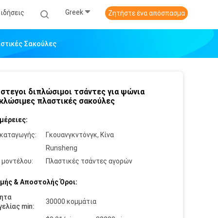
Greek
Ειδήσεις
Ζητήστε ένα απόσπασμα
αστικές Σακούλες
στεγοι διπλώσιμοι τσάντες για ψώνια
κλώσιμες πλαστικές σακούλες
μέρειες:
καταγωγής:
Γκουανγκντόνγκ, Κίνα
:
Runsheng
 μοντέλου:
Πλαστικές τσάντες αγορών
μής & Αποστολής Όροι:
ητα
30000 κομμάτια
ελίας min: