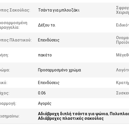
Σφραγ
ύπος Σακούλας:
Τσάντα για μπλουζάκι
Χειρισ
ροσαρμοσμένη
Δέξου το.
Ειδικό
αραγγελία:
Ονομα
ύπος Πλαστικού:
Επενδύσεις
Προϊό
ρήση:
πακέτο
Μέγεθ
ρώμα:
Προσαρμοσμένο χρώμα
Λογότ
ικό:
Επενδύσεις
Κρατή
άχος:
0.06
Συσκε
φαρμογή:
Αγορές
Αδιάβροχη διπλή τσάντα για ψώνια
,
Πολυπλασ
πισημαίνω:
Αδιάβροχες πλαστικές σακούλες