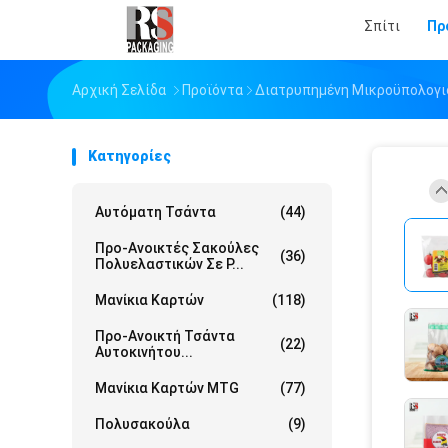
Σπίτι
Πρ
Αρχική Σελίδα
Προϊόντα
Διατρυπημένη Μικροϋπολογι
Κατηγορίες
Αυτόματη Τσάντα
(44)
Προ-Ανοικτές Σακούλες
(36)
Πολυελαστικών Σε Ρ...
Μανίκια Καρτών
(118)
Προ-Ανοικτή Τσάντα
(22)
Αυτοκινήτου...
Μανίκια Καρτών MTG
(77)
Πολυσακούλα
(9)