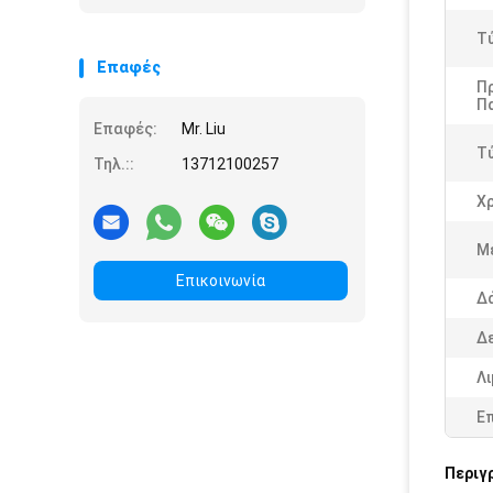
Τ
Επαφές
Π
Π
Επαφές:
Mr. Liu
Τ
Τηλ.::
13712100257
Χ
Μ
Επικοινωνία
Δ
Δε
Λι
Ε
Περιγ