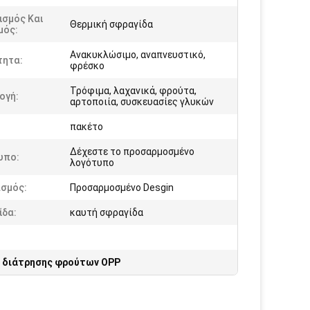
ισμός Και
Θερμική σφραγίδα
μός:
Ανακυκλώσιμο, αναπνευστικό,
τητα:
φρέσκο
Τρόφιμα, λαχανικά, φρούτα,
ογή:
αρτοποιία, συσκευασίες γλυκών
:
πακέτο
Δέχεστε το προσαρμοσμένο
υπο:
λογότυπο
ασμός:
Προσαρμοσμένο Desgin
ίδα:
καυτή σφραγίδα
 διάτρησης φρούτων OPP