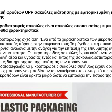
υή φρούτων OPP σακούλες διάτρησης με εξατομικευμένη ε
ης
κροδιατρυφείς σακούλες είναι σακούλες συσκευασίας με μι
υθα χαρακτηριστικά:
κροπορώδης σχεδίαση: Ένα από τα χαρακτηριστικά των μικροπο
σκοπικούς πόρους στην επιφάνεια τους.Το μέγεθος και η πυκν
ζονται ανάλογα με την ανάγκη για την επίτευξη της επιθυμητής 
απνευστικότητα: Οι μικροπορώδεις σακούλες έχουν καλή αναπνε
αγή αέρα και υγρασίας εντός και εκτός της σακούλας.εστιατόρια
ειας διατήρησης και της ποιότητας των προϊόντων.
υδατοασφαλής: Οι μικροπορώδεις σακούλες συνήθως έχουν ορισ
οίες μπορούν να εμποδίσουν τα αντικείμενα στο εσωτερικό της
ικροπόρων είναι αρκετά μικρό ώστε να εμποδίζει την είσοδο τη