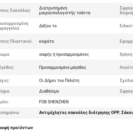
Διατρυπημένη
Σφραγ
ύπος Σακούλας:
μικροϋπολογιστής τσάντα
Χειρισ
ροσαρμοσμένη
Δέξου το.
Ειδικό
αραγγελία:
ύπος Πλαστικού:
κεφάτο
Εφαρμ
ρώμα:
σαφής ή προσαρμοσμένος
Χρήση
έγεθος:
Προσαρμοσμένο μέγεθος
Λογότ
άχος:
Οι Δήμοι του Πελάτη
Σχεδι
ίγμα:
Διαθέσιμο
Σφραγ
μάνι:
FOB SHENZHEN
πισημαίνω:
Αντιμίχλητες σακούλες διάτρησης OPP
,
Σάκοι
ραφή προϊόντων