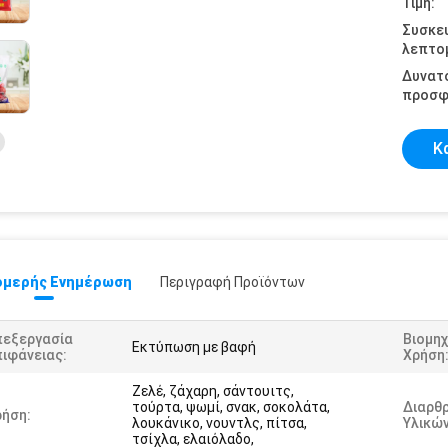
Τιμή:
Συσκε
λεπτομ
Δυνατ
προσφ
Κ
μερής Ενημέρωση
Περιγραφή Προϊόντων
πεξεργασία
Βιομηχ
Εκτύπωση με βαφή
ιφάνειας:
Χρήση
Ζελέ, ζάχαρη, σάντουιτς,
τούρτα, ψωμί, σνακ, σοκολάτα,
Διαρθ
ρήση:
λουκάνικο, νουντλς, πίτσα,
Υλικών
τσίχλα, ελαιόλαδο,