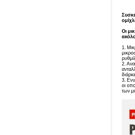
Συσκε
ομίχλ
Οι μι
ακόλο
1. Μι
μικρο
ρυθμί
2. Αν
ανταλλ
διάρκ
3. Εν
οι οπ
των μ