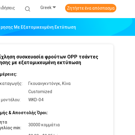
Greek
Ειδήσεις
Ζητήστε ένα απόσπασμα
τρησης Με Εξατομικευμένη Εκτύπωση
ίχληση συσκευασία φρούτων OPP τσάντες
ησης με εξατομικευμένη εκτύπωση
μέρειες:
καταγωγής:
Γκουανγκντόνγκ, Κίνα
:
Customized
 μοντέλου:
WKD-04
μής & Αποστολής Όροι:
ητα
30000 κομμάτια
ελίας min: