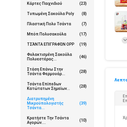
Κάρτες Παιχνιδιού
(23)
Τυπωμένη Σακούλα Poly
(8)
Πλαστική Πολυ Τσάντα
(7)
Μπόπ Πολυσακούλα
(17)
ΤΣΆΝΤΑ ΕΠΙΓΡΑΦΏΝ OPP
(19)
Φυλακτισμένη Σακούλα
(46)
Πολυεστέρας...
Στάση Επάνω Στην
(28)
Τσάντα Φερμουάρ...
Λεπτο
Τσάντα Επίπεδων
(28)
Κατώτατων Σημείων...
Ε
Διατρυπημένη
Επ
Μικροϋπολογιστής
(39)
Τσάντα...
Χ
Κρατήστε Την Τσάντα
(10)
Αγορών....