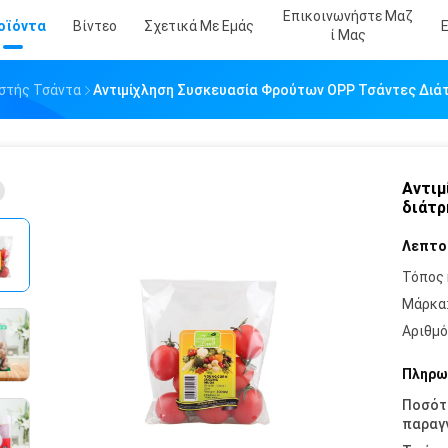
Επικοινωνήστε Μαζ
οϊόντα
Βίντεο
Σχετικά Με Εμάς
Ί Μας
στής Τσάντα
Αντιμίχληση Συσκευασία Φρούτων OPP Τσάντες Διά
Αντιμ
διάτρ
Λεπτο
Τόπος 
Μάρκα
Αριθμό
Πληρω
Ποσότ
παραγγ