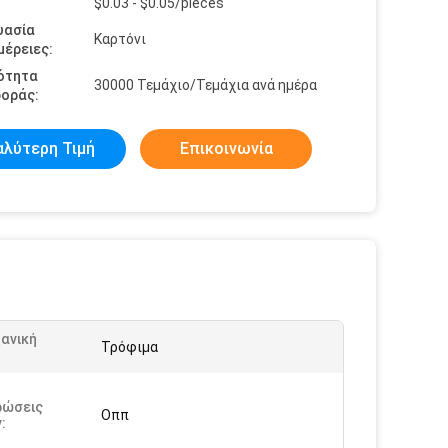
$0.03 - $0.05/pieces
υασία
Καρτόνι
έρειες:
ότητα
30000 Τεμάχιο/Τεμάχια ανά ημέρα
οράς:
αλύτερη Τιμή
Επικοινωνία
ανική
Τρόφιμα
:
ρώσεις
Οππ
: