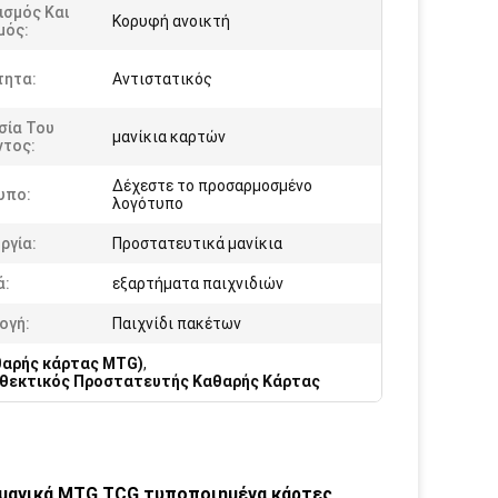
ισμός Και
Κορυφή ανοικτή
μός:
τητα:
Αντιστατικός
σία Του
μανίκια καρτών
ντος:
Δέχεστε το προσαρμοσμένο
υπο:
λογότυπο
ργία:
Προστατευτικά μανίκια
ά:
εξαρτήματα παιχνιδιών
ογή:
Παιχνίδι πακέτων
θαρής κάρτας MTG)
,
θεκτικός Προστατευτής Καθαρής Κάρτας
 μαγικά MTG TCG τυποποιημένα κάρτες