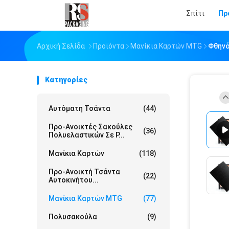
Σπίτι
Πρ
Αρχική Σελίδα
Προϊόντα
Μανίκια Καρτών MTG
Φθηνό
Κατηγορίες
Αυτόματη Τσάντα
(44)
Προ-Ανοικτές Σακούλες
(36)
Πολυελαστικών Σε Ρ...
Μανίκια Καρτών
(118)
Προ-Ανοικτή Τσάντα
(22)
Αυτοκινήτου...
Μανίκια Καρτών MTG
(77)
Πολυσακούλα
(9)