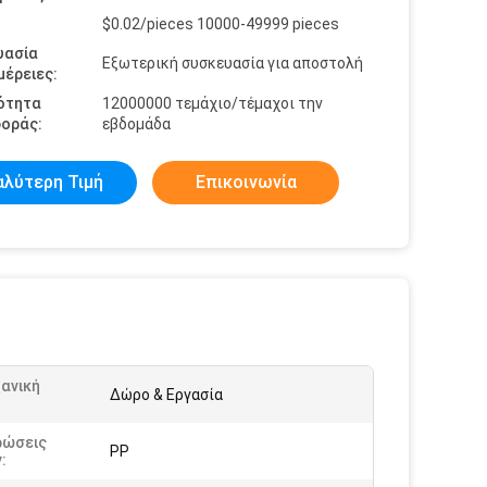
$0.02/pieces 10000-49999 pieces
υασία
Εξωτερική συσκευασία για αποστολή
έρειες:
ότητα
12000000 τεμάχιο/τέμαχοι την
οράς:
εβδομάδα
αλύτερη Τιμή
Επικοινωνία
ανική
Δώρο & Εργασία
:
ρώσεις
PP
: