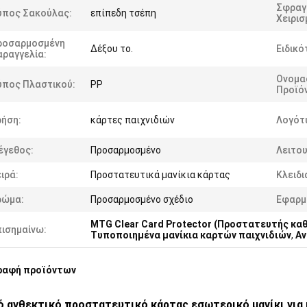
Σφραγ
ύπος Σακούλας:
επίπεδη τσέπη
Χειρισ
ροσαρμοσμένη
Δέξου το.
Ειδικό
αραγγελία:
Ονομα
ύπος Πλαστικού:
PP
Προϊό
ρήση:
κάρτες παιχνιδιών
Λογότ
έγεθος:
Προσαρμοσμένο
Λειτου
ιρά:
Προστατευτικά μανίκια κάρτας
Κλειδι
ρώμα:
Προσαρμοσμένο σχέδιο
Εφαρμ
MTG Clear Card Protector (Προστατευτής κα
πισημαίνω:
Τυποποιημένα μανίκια καρτών παιχνιδιών
,
Αν
ραφή προϊόντων
 ανθεκτικό προστατευτικό κάρτας εσωτερικό μανίκι για