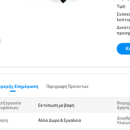
Τιμή:
Συσκε
λεπτομ
Δυνατ
προσφ
Κ
μερής Ενημέρωση
Περιγραφή Προϊόντων
πεξεργασία
Βιομηχ
Εκτύπωση με βαφή
ιφάνειας:
Χρήση
Διαρθ
ρήση:
Άλλα Δώρα & Εργαλεία
Υλικών