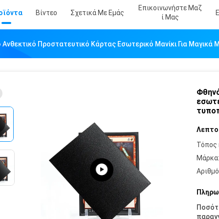
Επικοινωνήστε Μαζ
οϊόντα
Βίντεο
Σχετικά Με Εμάς
Ί Μας
 Ανθεκτικό Προστατευτικό Κάρτας Εσωτερικό Μανίκι Για Μαγικά
Φθηνό
εσωτε
τυποπ
Λεπτο
Τόπος 
Μάρκα
Αριθμό
Πληρω
Ποσότ
παραγγ