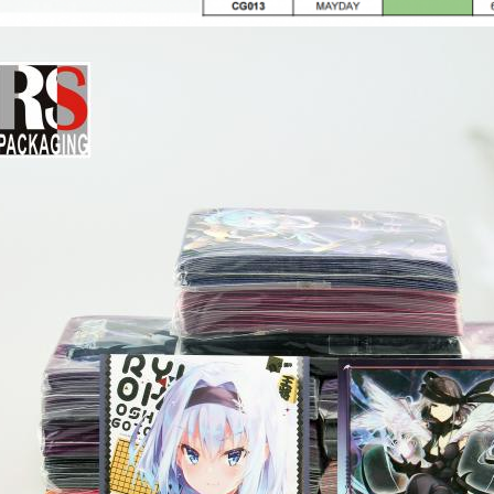
κόσμο του Magic: The Gathering (MTG), κάθε κάρτα έχει τη δικ
ία.Είναι ιδιαίτερα σημαντικό να προστατεύσουμε αυτές τις κ
έπουν την φθορά και τις γρατζουνιές, αλλά προσθέτουν επί
ς σας.
όσμο του Magic: The Gathering (MTG), κάθε κάρτα έχει τη δική της μοναδ
ικό να προστατεύσουμε αυτές τις κάρτες.Τα μανίκια καρτών όχι μόνο α
υνιές, αλλά προσθέτουν επίσης προσωπικότητα και στυλ στις κάρτες σ