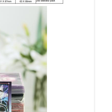
ή της μοναδική αξία και
άρτες.Τα μανίκια καρτών όχι μόνο
σης προσωπικότητα και στυλ στις
ική αξία και σημασία.Είναι ιδιαίτερα
ποτρέπουν την φθορά και τις
ας.