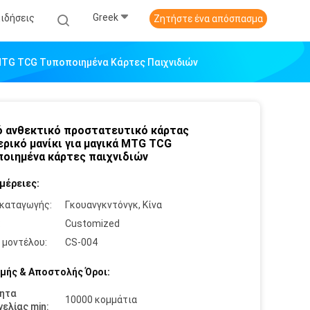
Greek
Ειδήσεις
Ζητήστε ένα απόσπασμα
 MTG TCG Τυποποιημένα Κάρτες Παιχνιδιών
 ανθεκτικό προστατευτικό κάρτας
ρικό μανίκι για μαγικά MTG TCG
οιημένα κάρτες παιχνιδιών
μέρειες:
καταγωγής:
Γκουανγκντόνγκ, Κίνα
:
Customized
 μοντέλου:
CS-004
μής & Αποστολής Όροι:
ητα
10000 κομμάτια
ελίας min: