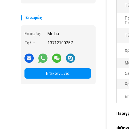
Τ
Επαφές
Π
Π
Επαφές:
Mr. Liu
Τ
Τηλ.::
13712100257
Χ
Μ
Επικοινωνία
Σε
Χ
Ε
Περιγ
Φθηνό