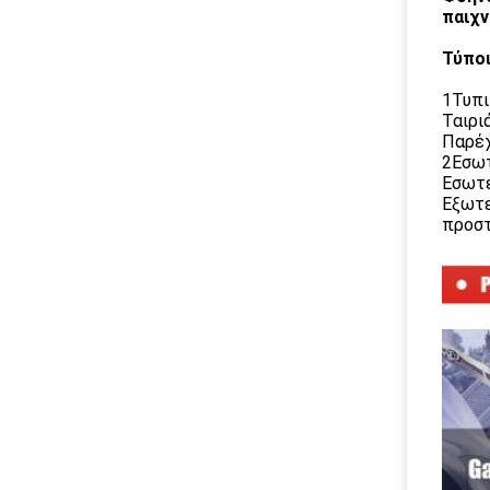
παιχν
Τύπο
1Τυπι
Ταιρι
Παρέχ
2Εσωτ
Εσωτε
Εξωτε
προστ