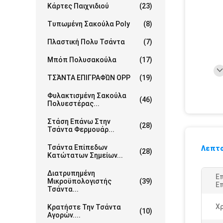
Κάρτες Παιχνιδιού
(23)
Τυπωμένη Σακούλα Poly
(8)
Πλαστική Πολυ Τσάντα
(7)
Μπόπ Πολυσακούλα
(17)
ΤΣΆΝΤΑ ΕΠΙΓΡΑΦΏΝ OPP
(19)
Φυλακτισμένη Σακούλα
(46)
Πολυεστέρας...
Στάση Επάνω Στην
(28)
Τσάντα Φερμουάρ...
Τσάντα Επίπεδων
Λεπτο
(28)
Κατώτατων Σημείων...
Διατρυπημένη
Ε
Μικροϋπολογιστής
(39)
Επ
Τσάντα...
Χ
Κρατήστε Την Τσάντα
(10)
Αγορών....