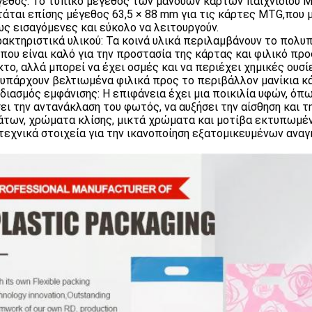
γεθος: Το τυπικό μέγεθος των μανδύων καρτών παιχνιδιού M
τάται επίσης μέγεθος 63,5 × 88 mm για τις κάρτες MTG,που μ
ς εισαγόμενες και εύκολο να λειτουργούν.
ρακτηριστικά υλικού: Τα κοινά υλικά περιλαμβάνουν το πολυ
.που είναι καλό για την προστασία της κάρτας και φιλικό πρ
κτο, αλλά μπορεί να έχει οσμές και να περιέχει χημικές ουσ
υπάρχουν βελτιωμένα φιλικά προς το περιβάλλον μανίκια κ
εδιασμός εμφάνισης: Η επιφάνεια έχει μια ποικιλία υφών, όπω
ει την αντανάκλαση του φωτός, να αυξήσει την αίσθηση και
των, χρώματα κλίσης, μικτά χρώματα και μοτίβα εκτυπωμένα
τεχνικά στοιχεία για την ικανοποίηση εξατομικευμένων ανα