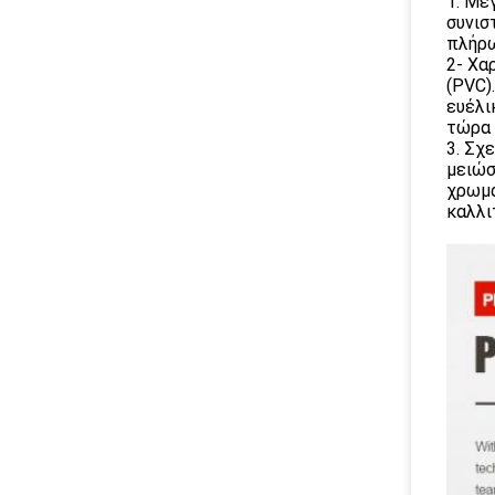
1. Μέ
συνισ
πλήρω
2- Χα
(PVC)
ευέλι
τώρα 
3. Σχ
μειώσ
χρωμά
καλλι