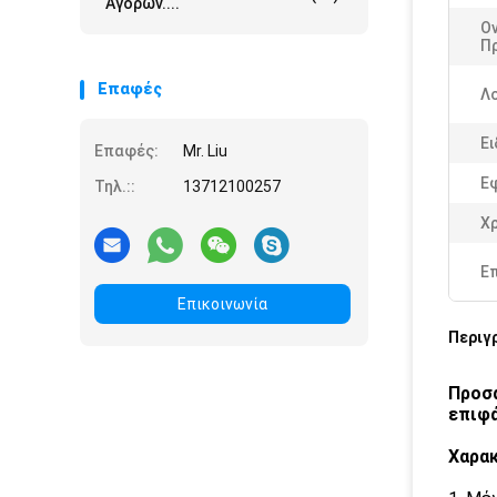
Αγορών....
Ο
Π
Επαφές
Λ
Ει
Επαφές:
Mr. Liu
Ε
Τηλ.::
13712100257
Χ
Ε
Επικοινωνία
Περιγ
Προσα
επιφά
Χαρα