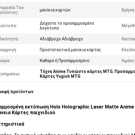
νομασία Του
μανίκια καρτών
Χρήση
ροϊόντος:
Δέχεστε το προσαρμοσμένο
ογότυπο:
Μέγεθ
λογότυπο
δικότητα:
Αδιάβροχο Αδιάβροχο
Λειτου
φαρμογή:
Προστατευτικά μανίκια κάρτας
Κλειδι
ρώμα:
Καθαρό ή Προσαρμοσμένο
Λιμάνι:
Τέχνη Anime Τυπώστε κάρτες MTG
,
Προσαρμο
πισημαίνω:
Κάρτες Yugioh MTG
ραφή προϊόντων
ρμοσμένη εκτύπωση Holo Holographic Laser Matte Anime
νεια Κάρτες παιχνιδιού
κτηριστικά