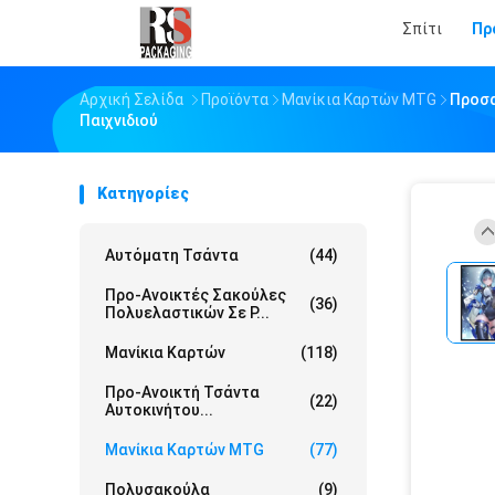
Σπίτι
Πρ
Αρχική Σελίδα
Προϊόντα
Μανίκια Καρτών MTG
Προσα
Παιχνιδιού
Κατηγορίες
Αυτόματη Τσάντα
(44)
Προ-Ανοικτές Σακούλες
(36)
Πολυελαστικών Σε Ρ...
Μανίκια Καρτών
(118)
Προ-Ανοικτή Τσάντα
(22)
Αυτοκινήτου...
Μανίκια Καρτών MTG
(77)
Πολυσακούλα
(9)