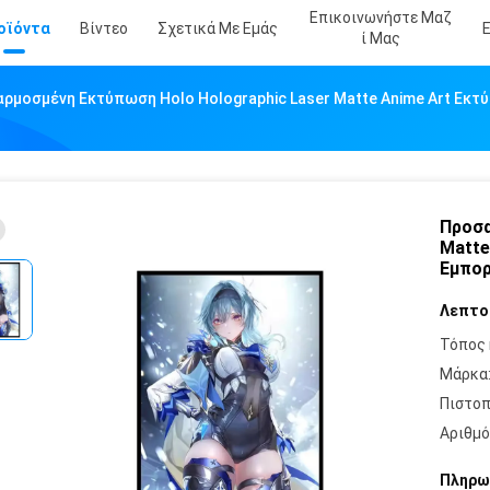
Επικοινωνήστε Μαζ
οϊόντα
Βίντεο
Σχετικά Με Εμάς
Ί Μας
ρμοσμένη Εκτύπωση Holo Holographic Laser Matte Anime Art Εκτ
Προσα
Matte
Εμπορ
Λεπτο
Τόπος 
Μάρκα
Πιστοπ
Αριθμό
Πληρω