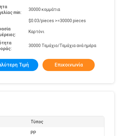
ητα
30000 κομμάτια
ελίας min:
$0.03/pieces >=30000 pieces
υασία
Καρτόνι
έρειες:
ότητα
30000 Τεμάχιο/Τεμάχια ανά ημέρα
οράς:
αλύτερη Τιμή
Επικοινωνία
Τύπος
PP