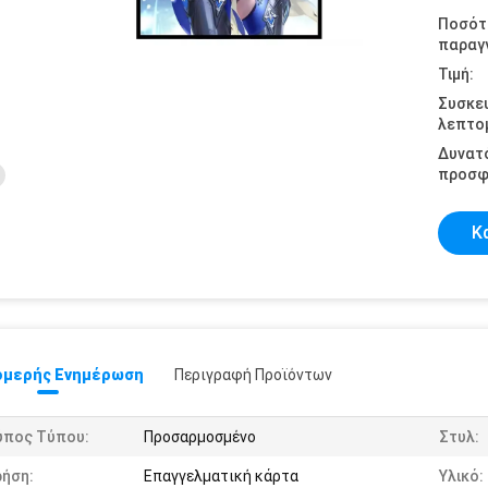
Ποσότ
παραγγ
Τιμή:
Συσκε
λεπτομ
Δυνατ
προσφ
Κ
μερής Ενημέρωση
Περιγραφή Προϊόντων
ύπος Τύπου:
Προσαρμοσμένο
Στυλ:
ρήση:
Επαγγελματική κάρτα
Υλικό: