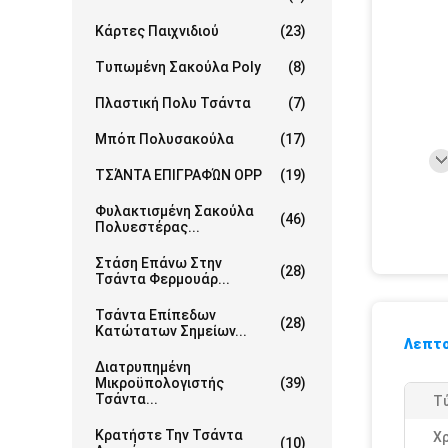
Κάρτες Παιχνιδιού
(23)
Τυπωμένη Σακούλα Poly
(8)
Πλαστική Πολυ Τσάντα
(7)
Μπόπ Πολυσακούλα
(17)
ΤΣΆΝΤΑ ΕΠΙΓΡΑΦΏΝ OPP
(19)
Φυλακτισμένη Σακούλα
(46)
Πολυεστέρας...
Στάση Επάνω Στην
(28)
Τσάντα Φερμουάρ...
Τσάντα Επίπεδων
(28)
Κατώτατων Σημείων...
Λεπτο
Διατρυπημένη
Μικροϋπολογιστής
(39)
Τσάντα...
Τ
Κρατήστε Την Τσάντα
Χ
(10)