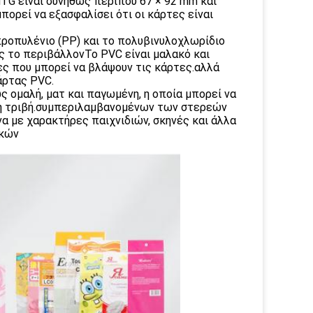
TG είναι συνήθως περίπου 67 × 92 mm και
πορεί να εξασφαλίσει ότι οι κάρτες είναι
προπυλένιο (PP) και το πολυβινυλοχλωρίδιο
ος το περιβάλλονΤο PVC είναι μαλακό και
ίες που μπορεί να βλάψουν τις κάρτες.αλλά
άρτας PVC.
ς ομαλή, ματ και παγωμένη, η οποία μπορεί να
 τη τριβή.συμπεριλαμβανομένων των στερεών
 με χαρακτήρες παιχνιδιών, σκηνές και άλλα
γκών